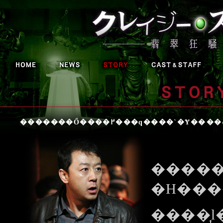
�����
����͎