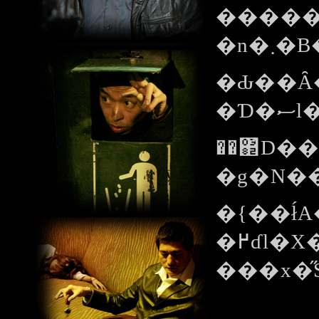
�����Ő
�Ԃ��Ȃ��A�ނ̎��̑��q�i�y���E�{�[�j����񗬓D�_�_�I�i�����E�t�@�j�
��΂̒D
�{��ł́
�߂ɗl�X�Ȏ�i���u����p���`����Ă���B�����e�C�X�g�́w���b�N�A�X�g�b�N���g�D�[�E�X���[�L���O�E�o�����Y�x�Ɓw�I�[�V�����Y11�x�B�w�����S���A���E�s���|
���x�