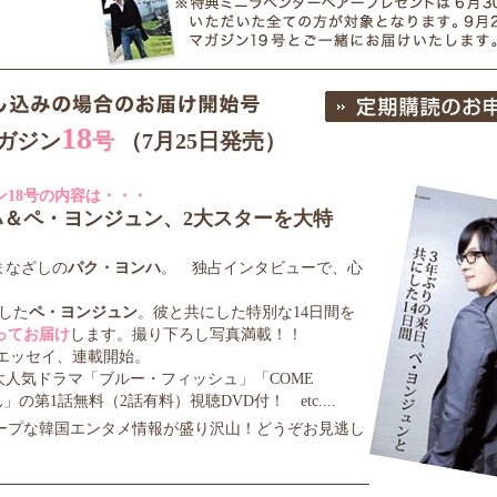
18
ガジン
号
（7月25日発売）
ン18号の内容は・・・
ハ＆ペ・ヨンジュン、2大スターを大特
まなざしの
パク・ヨンハ
。 独占インタビューで、心
。
した
ペ・ヨンジュン
。彼と共にした特別な14日間を
ってお届け
します。撮り下ろし写真満載！！
エッセイ、連載開始。
人気ドラマ「ブルー・フィッシュ」「COME
」の第1話無料（2話有料）視聴DVD付！ etc....
ープな韓国エンタメ情報が盛り沢山！どうぞお見逃し