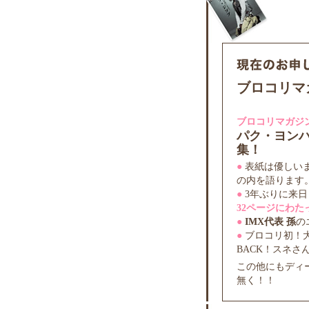
ブロコリマ
ブロコリマガジ
パク・ヨン
集！
●
表紙は優しい
の内を語ります
●
3年ぶりに来日
32ページにわた
●
IMX代表 孫
の
●
ブロコリ初！大
BACK！スネさん
この他にもディ
無く！！