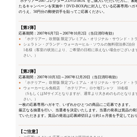
“ホテリアー2007コレクターズDVD-BOX”をご購入いただいた方に、
たるキャンペーンを実施中！DVD-BOX内に封入している応募専用ハガ
のうえ、50円分の郵便切手を貼ってご応募ください。
【第1弾】
応募期間：2007年6月7日～2007年10月2日（当日消印有効）
●
「ホテリアー」吹替版 限定プレミアム・オリジナル・サウンド・トラ
●
シェラトン・グランデ・ウォーカーヒル・ソウルの無料宿泊券2泊分（
1名様（客室の状況により、ご希望の日程に添えない場合がございま
さい。）
【第2弾】
応募期間：2007年10月3日～2007年12月20日（当日消印有効）
●
「ホテリアー」吹替版 限定プレミアム・オリジナル・サウンド・トラ
●
ウォーカーヒル免税店 「ホテリアー」ロケ地Tシャツ 10名様
（SもしくはMサイズとなりますが、通常より大きめのものとなりま
さい。）
一枚の応募専用ハガキで、いずれかひとつの商品にご応募できます。
厳正なる抽選を行い、当選者を決定いたします。当選の発表は賞品の発
ていただきます。賞品の発送は応募締切日より約1ヵ月後を予定してお
【ご注意】