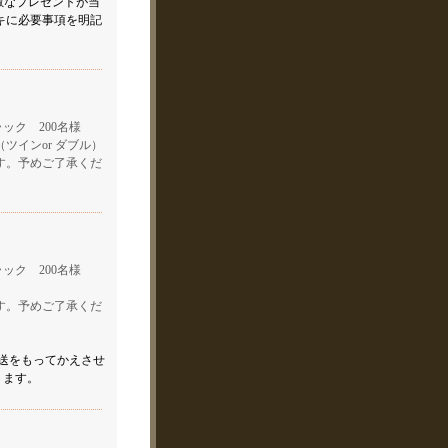
素敵なプレゼントが当
キに必要事項を明記
ック 200名様
ツインor ダブル）
す。予めご了承くだ
ック 200名様
す。予めご了承くだ
送をもってかえさせ
ります。