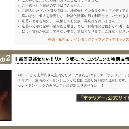
●
ご応募いただいた応募ハガキはご返却できません。
●
ご当選された賞品の交換はできません。
●
ご記入いただいた個人情報は、株式会社インタラクティブメディア
送のほか、個人を特定しない統計的情報の形で利用させていただきま
●
応募ハガキを紛失、・破損しても交換・再発行を行いません。
●
応募ハガキに記載不備がある場合、また、お客様のご住所が不明・
により賞品がお届けできない場合、無効となります。ご注意ください
発売・販売元 ： インタラクティブメディアミック
4月19日から上戸彩さん主演でリメークされるTVドラマ「ホテリアー
テリアー」主演のぺ・ヨンジュンが複数回に渡り特別友情出演します。
シン・ドンヒョクの再演…これは絶対に見逃せない！！