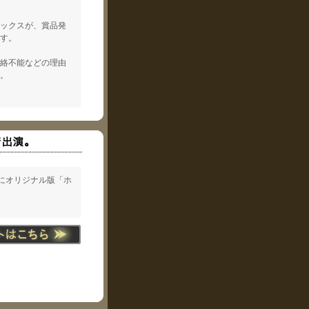
ミックスが、賞品発
す。
連絡不能などの理由
。
ス
」にオリジナル版「ホ