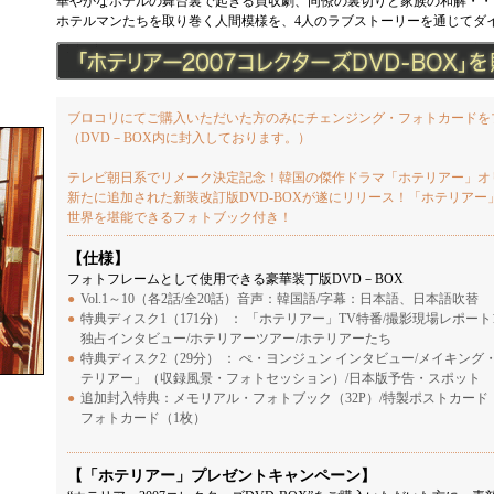
華やかなホテルの舞台裏で起きる買収劇、同僚の裏切りと家族の和解・・
ホテルマンたちを取り巻く人間模様を、4人のラブストーリーを通じてダ
ブロコリにてご購入いただいた方のみにチェンジング・フォトカードを
（DVD－BOX内に封入しております。）
テレビ朝日系でリメーク決定記念！韓国の傑作ドラマ「ホテリアー」オ
新たに追加された新装改訂版DVD-BOXが遂にリリース！「ホテリアー
世界を堪能できるフォトブック付き！
【仕様】
フォトフレームとして使用できる豪華装丁版DVD－BOX
●
Vol.1～10（各2話/全20話）音声：韓国語/字幕：日本語、日本語吹替
●
特典ディスク1（171分） ： 「ホテリアー」TV特番/撮影現場レポート1
独占インタビュー/ホテリアーツアー/ホテリアーたち
●
特典ディスク2（29分） ： ぺ・ヨンジュン インタビュー/メイキン
テリアー」（収録風景・フォトセッション）/日本版予告・スポット
●
追加封入特典：メモリアル・フォトブック（32P）/特製ポストカード・
フォトカード（1枚）
【「ホテリアー」プレゼントキャンペーン】