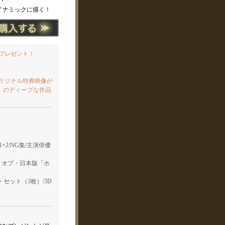
・
イナミックに描く！
プレゼント！
リジナル特典映像が
」のディープな作品
+2/NG集/主演俳優
グ・オブ・日本版「ホ
セット（3枚）/3D