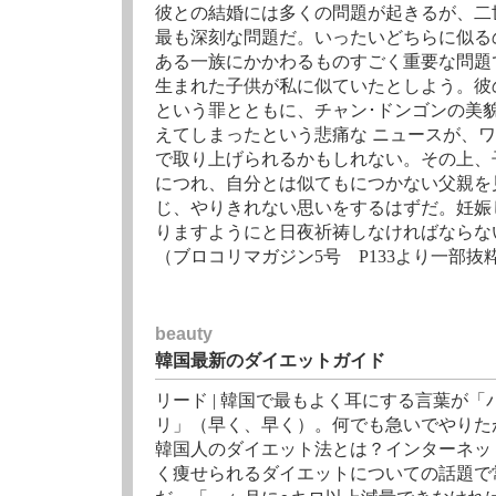
彼との結婚には多くの問題が起きるが、二
最も深刻な問題だ。いったいどちらに似る
ある一族にかかわるものすごく重要な問題
生まれた子供が私に似ていたとしよう。彼
という罪とともに、チャン･ドンゴンの美
えてしまったという悲痛な ニュースが、
で取り上げられるかもしれない。その上、
につれ、自分とは似てもにつかない父親を
じ、やりきれない思いをするはずだ。妊娠
りますようにと日夜祈祷しなければならな
（ブロコリマガジン5号 P133より一部抜
beauty
韓国最新のダイエットガイド
リード | 韓国で最もよく耳にする言葉が「
リ」（早く、早く）。何でも急いでやりた
韓国人のダイエット法とは？インターネッ
く痩せられるダイエットについての話題で