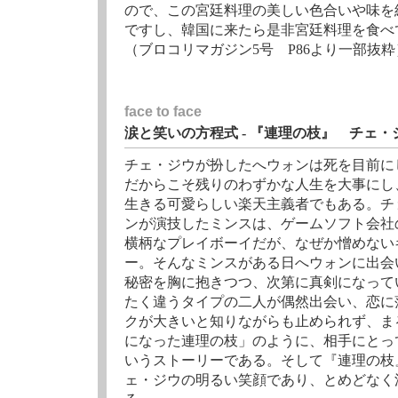
ので、この宮廷料理の美しい色合いや味を
ですし、韓国に来たら是非宮廷料理を食べ
（ブロコリマガジン5号 P86より一部抜粋
face to face
涙と笑いの方程式 - 『連理の枝』 チェ
チェ・ジウが扮したへウォンは死を目前に
だからこそ残りのわずかな人生を大事にし
生きる可愛らしい楽天主義者でもある。チ
ンが演技したミンスは、ゲームソフト会社
横柄なプレイボーイだが、なぜか憎めない
ー。そんなミンスがある日へウォンに出会
秘密を胸に抱きつつ、次第に真剣になって
たく違うタイプの二人が偶然出会い、恋に
クが大きいと知りながらも止められず、ま
になった連理の枝」のように、相手にとっ
いうストーリーである。そして『連理の枝
ェ・ジウの明るい笑顔であり、とめどなく