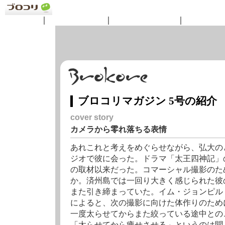
ニュース
｜
コンテンツ
｜
ショッピング
｜
サークル
ブロコリマガジン 5号の紹介
cover story
カメラから零れ落ちる表情
あれこれと考えをめぐらせながら、弘大の
ジオで彼に会った。ドラマ「太王四神記」
の取材以来だった。コマーシャル撮影のた
か。済州島では一回り大きく感じられた彼
また引き締まっていた。イム・ジョンピル
によると、次の撮影に向けた体作りのため
一度太らせてからまた絞っている途中との
「太らせてから痩せさせる」というのは聞