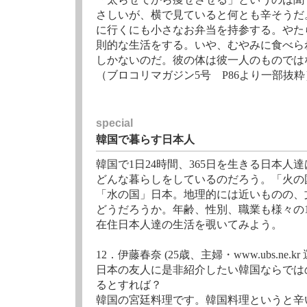
さしいが、横で見ていると何とも辛そうだ
に行くにも小さなお弁当を持参する。やた
則的な生活をする。いや、むやみに食べら
しかないのだ。彼の体は彼一人のものでは
（ブロコリマガジン5号 P86より一部抜粋
special
韓国で暮らす日本人
韓国で1日24時間、365日を生きる日本人
どんな暮らしをしているのだろう。「火の
「水の国」日本。地理的には近いものの、
どうだろうか。年齢、性別、職業も様々の1
在住日本人達の生活を覗いてみよう。
12．伊藤春奈 (25歳、主婦・www.ubs.ne.kr
日本の友人に是非紹介したい韓国ならでは
るとすれば？
韓国の宮廷料理です。韓国料理というと辛