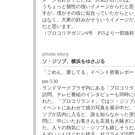
うちょっと個性の強いイメージからだと思
すが、僕がその役に似合っていたからとい
はなく、大衆の好みがそういうイメージだ
だと思います。
（ブロコリマガジン6号 P55より一部抜粋
photo story
ソ・ジソブ、横浜をゆさぶる
「ごめん、愛してる」イベント密着レポー
pm 5:30
ランドマークプラザ内にある「ブロコリラ
訪問。テレビ番組のインタビューも同時に
れた。「ブロコリランド」ではソ・ジソブ
イベントにあわせて彼の写真を展示中だ。
ソブが店内に入ると、誰も知らなかった突
問に、中にいたお客さんも店員も大騒ぎに
た。人々の熱気にソ・ジソブも嬉しそうだ
もずいぶんほぐれた様子、サプライズ訪問