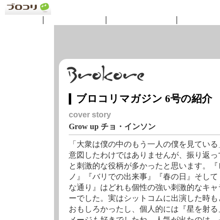
ニュース
｜
コンテンツ
｜
ショッピング
｜
サークル
ブロコリマガジン 6号の紹介
cover story
Grow up チョ・インソン
「大衆は僕の中のもう一人の僕を見ている
意図したわけではありませんが、振り返っ
と刺激的な役柄が多かったと思います。『
ノ』『バリでの出来事』『春の日』そして
な通り』はどれも個性の強い刺激的なキャ
ーでした。実はシットコムに出演した時も
おもしろかったし、個人的には『星を射る
メージも好きでしたね。人気が出たのは、