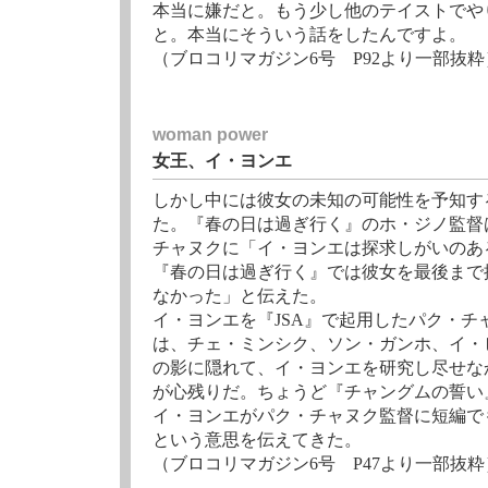
本当に嫌だと。もう少し他のテイストでや
と。本当にそういう話をしたんですよ。
（ブロコリマガジン6号 P92より一部抜粋
woman power
女王、イ・ヨンエ
しかし中には彼女の未知の可能性を予知す
た。『春の日は過ぎ行く』のホ・ジノ監督
チャヌクに「イ・ヨンエは探求しがいのあ
『春の日は過ぎ行く』では彼女を最後まで
なかった」と伝えた。
イ・ヨンエを『JSA』で起用したパク・チ
は、チェ・ミンシク、ソン・ガンホ、イ・
の影に隠れて、イ・ヨンエを研究し尽せな
が心残りだ。ちょうど『チャングムの誓い
イ・ヨンエがパク・チャヌク監督に短編で
という意思を伝えてきた。
（ブロコリマガジン6号 P47より一部抜粋