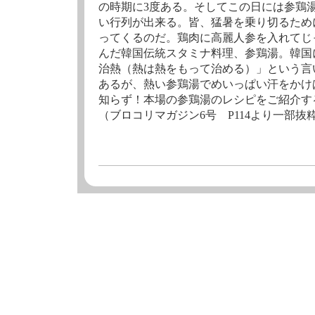
の時期に3度ある。そしてこの日には参鶏
い行列が出来る。皆、猛暑を乗り切るため
ってくるのだ。鶏肉に高麗人参を入れてじ
んだ韓国伝統スタミナ料理、参鶏湯。韓国
治熱（熱は熱をもって治める）」という言
あるが、熱い参鶏湯でめいっぱい汗をかけ
知らず！本場の参鶏湯のレシピをご紹介す
（ブロコリマガジン6号 P114より一部抜