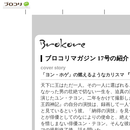
ニュース
｜
コンテンツ
｜
ショッピング
｜
サークル
ブロコリマガジン 17号の紹介
cover story
「ヨン・ホゲ」の燃えるようなカリスマ 
天下に王はただ一人。その一人に選ばれる
なかった男の壮絶で切ない一生を、迫真の
演じたユン・テヨン。二年をかけて撮影し
王四神記』の自分の演技は、録画して一人
と見ているという彼。「納得の演技」を見
とが俳優としてのなによりの使命と、絶え
を惜しまない俳優ユン・テヨン。そんな彼
マの撮影終了後、話を聞いた。