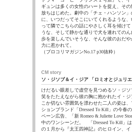
ギュンは多くの女性のハートを捉え、その
放ちはじめた。劇中の「チェ・ハンソン」
に、いつだってそこにいてくれるような、
って隣でこちらの話にやさしく耳を傾けて
うな、そして静かな通りで犬を連れてのん
歩を楽しんでいそうな、そんな彼のおだや
力に惹かれて。
（ブロコリマガジンNo.17 p30抜粋）
CM story
ソ・ジソブ＆イ・ジア 「ロミオとジュリ
けだるい眼差しで虚空を見つめるソ・ジソ
笑をたたえながら彼の胸に抱かれたイ・ジ
こか切ない雰囲気を漂わせた二人の姿は、
ションブランド「Dressed To Kill」の今
ペーン広告、「新 Romeo & Juliette Love St
中のワンシーンだ。 「Dressed To Kill
の１月から『太王四神記』のヒロイン、イ