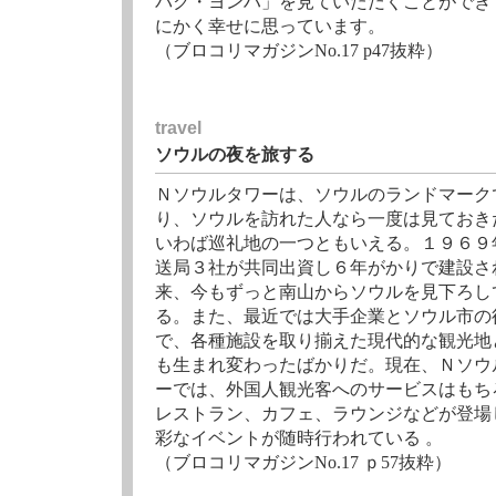
パク・ヨンハ」を見ていただくことができ
にかく幸せに思っています。
（ブロコリマガジンNo.17 p47抜粋）
travel
ソウルの夜を旅する
Ｎソウルタワーは、ソウルのランドマーク
り、ソウルを訪れた人なら一度は見ておき
いわば巡礼地の一つともいえる。１９６９
送局３社が共同出資し６年がかりで建設さ
来、今もずっと南山からソウルを見下ろし
る。また、最近では大手企業とソウル市の
で、各種施設を取り揃えた現代的な観光地
も生まれ変わったばかりだ。現在、Ｎソウ
ーでは、外国人観光客へのサービスはもち
レストラン、カフェ、ラウンジなどが登場
彩なイベントが随時行われている 。
（ブロコリマガジンNo.17 ｐ57抜粋）