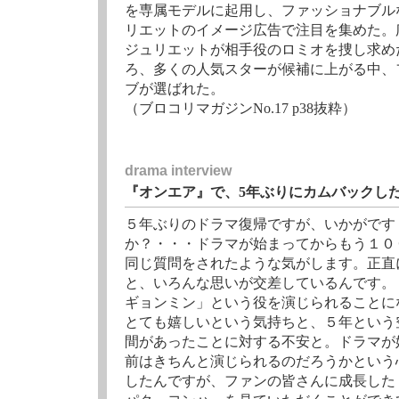
を専属モデルに起用し、ファッショナブル
リエットのイメージ広告で注目を集めた。
ジュリエットが相手役のロミオを捜し求め
ろ、多くの人気スターが候補に上がる中、
ブが選ばれた。
（ブロコリマガジンNo.17 p38抜粋）
drama interview
『オンエア』で、5年ぶりにカムバックし
５年ぶりのドラマ復帰ですが、いかがです
か？・・・ドラマが始まってからもう１０
同じ質問をされたような気がします。正直
と、いろんな思いが交差しているんです。
ギョンミン」という役を演じられることに
とても嬉しいという気持ちと、５年という
間があったことに対する不安と。ドラマが
前はきちんと演じられるのだろうかという
したんですが、ファンの皆さんに成長した