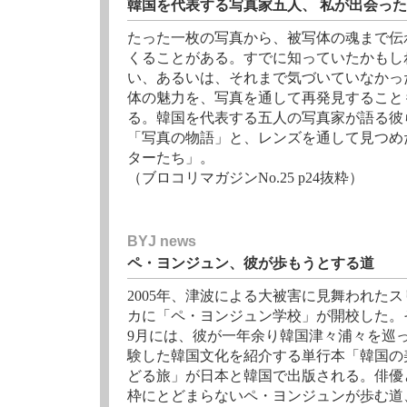
韓国を代表する写真家五人、 私が出会っ
たった一枚の写真から、被写体の魂まで伝
くることがある。すでに知っていたかもし
い、あるいは、それまで気づいていなかっ
体の魅力を、写真を通して再発見すること
る。韓国を代表する五人の写真家が語る彼
「写真の物語」と、レンズを通して見つめ
ターたち」。
（ブロコリマガジンNo.25 p24抜粋）
BYJ news
ペ・ヨンジュン、彼が歩もうとする道
2005年、津波による大被害に見舞われたス
カに「ペ・ヨンジュン学校」が開校した。
9月には、彼が一年余り韓国津々浦々を巡
験した韓国文化を紹介する単行本「韓国の
どる旅」が日本と韓国で出版される。俳優
枠にとどまらないペ・ヨンジュンが歩む道