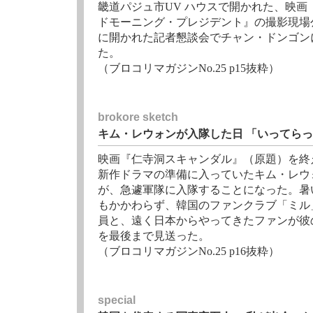
畿道パジュ市UV ハウスで開かれた、映画
ドモーニング・プレジデント』の撮影現場
に開かれた記者懇談会でチャン・ドンゴン
た。
（ブロコリマガジンNo.25 p15抜粋）
brokore sketch
キム・レウォンが入隊した日 「いってらっ
映画『仁寺洞スキャンダル』（原題）を終
新作ドラマの準備に入っていたキム・レウ
が、急遽軍隊に入隊することになった。暑
もかかわらず、韓国のファンクラブ「ミル
員と、遠く日本からやってきたファンが彼
を最後まで見送った。
（ブロコリマガジンNo.25 p16抜粋）
special