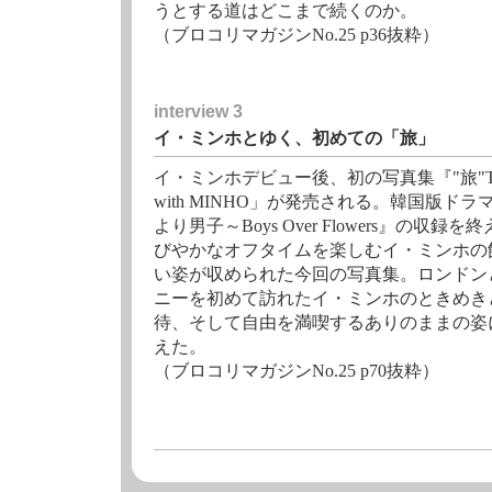
うとする道はどこまで続くのか。
（ブロコリマガジンNo.25 p36抜粋）
interview 3
イ・ミンホとゆく、初めての「旅」
イ・ミンホデビュー後、初の写真集『"旅"Tra
with MINHO」が発売される。韓国版ドラ
より男子～Boys Over Flowers』の収録を
びやかなオフタイムを楽しむイ・ミンホの
い姿が収められた今回の写真集。ロンドン
ニーを初めて訪れたイ・ミンホのときめき
待、そして自由を満喫するありのままの姿
えた。
（ブロコリマガジンNo.25 p70抜粋）