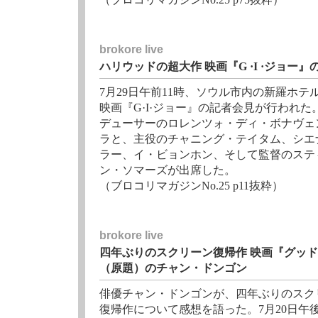
brokore live
ハリウッドの超大作 映画『G ·I ·ジョー
7月29日午前11時、ソウル市内の新羅ホテ
映画『G·I·ジョー』の記者会見が行われた
デューサーのロレンツォ・ディ・ボナヴェ
ラと、主役のチャニング・テイタム、シエ
ラー、イ・ビョンホン、そして監督のステ
ン・ソマーズが出席した。
（ブロコリマガジンNo.25 p11抜粋）
brokore live
四年ぶりのスクリーン復帰作 映画『グッ
（原題）のチャン・ドンゴン
俳優チャン・ドンゴンが、四年ぶりのスク
復帰作について感想を語った。7月20日午