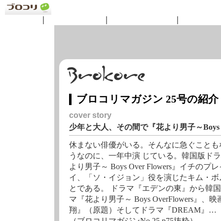
ニュース
｜
コンテンツ
｜
ショッピング
｜
サークル
ブロコリマガジン 25号の紹介
cover story
少年と大人、その間で『花より男子～Boys Ove
休まない俳優がいる。そんなに急ぐことも
うなのに、一年中演 じている。韓国版ド
より男子～ Boys Over Flowers』イチのプ
イ、「ソ・イジョン」役を演じたキム・ボ
とである。 ドラマ『エデンの東』から韓
マ『花より男子～ Boys OverFlowers』、
翔』（原題）そしてドラマ『DREAM』…
（ブロコリマガジンNo.25 p75抜粋）