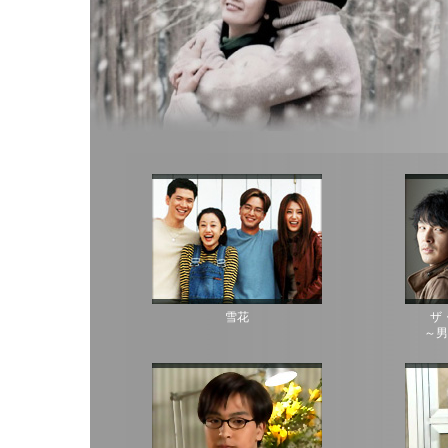
雪花
ザ
～男