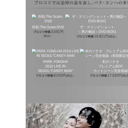
作戦-The Scam-DVD
ザ・スリングショット
3,591円
～男の物語～DVD-BOX1
ブロコリ特価:
(税込）
16,821円
ブロコリ特価:
(税込）
PARK YONGHA
冬のソナタ
2010 LIVE IN
プレミアムBOX
SEOUL“CANDY MAN”
カットシーン完全収録
8,033円
17,820円
ブロコリ特価:
(税込）
ブロコリ特価:
(税